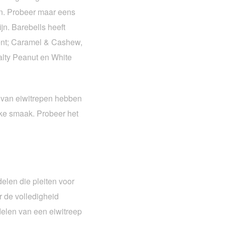
n. Probeer maar eens
jn. Barebells heeft
ment; Caramel & Cashew,
lty Peanut en White
n van eiwitrepen hebben
ke smaak. Probeer het
elen die pleiten voor
r de volledigheid
elen van een eiwitreep