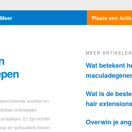
Meer
Plaats een Artik
MEER ARTIKELE
n
Wat betekent he
epen
maculadegener
Wat is de bes
verschillende soorten en
hair extension
 hebben eiwitrepen
 smaakjes. Er zijn echter
Overwin je ang
 kop en schouders boven