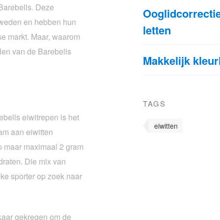
 Barebells. Deze
Ooglidcorrecti
 Zweden en hebben hun
letten
se markt. Maar, waarom
elen van de Barebells
Makkelijk kleur
TAGS
bells eiwitrepen is het
eiwitten
ram aan eiwitten
ep maar maximaal 2 gram
raten. Die mix van
eke sporter op zoek naar
lkaar gekregen om de