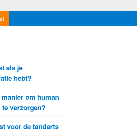
el
N
t als je
atie hebt?
te manier om human
s te verzorgen?
st voor de tandarts