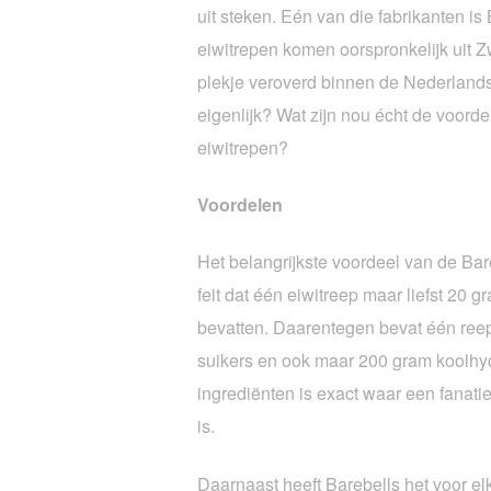
uit steken. Eén van die fabrikanten is
eiwitrepen komen oorspronkelijk uit
plekje veroverd binnen de Nederland
eigenlijk? Wat zijn nou écht de voord
eiwitrepen?
Voordelen
Het belangrijkste voordeel van de Bare
feit dat één eiwitreep maar liefst 20 g
bevatten. Daarentegen bevat één re
suikers en ook maar 200 gram koolhyd
ingrediënten is exact waar een fanati
is.
Daarnaast heeft Barebells het voor e