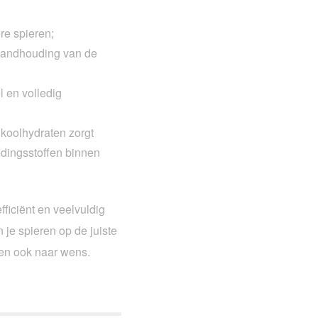
re spieren;
standhouding van de
l en volledig
koolhydraten zorgt
edingsstoffen binnen
ficiënt en veelvuldig
 je spieren op de juiste
eren ook naar wens.