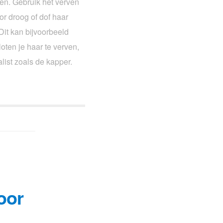
jgen. Gebruik het verven
or droog of dof haar
Dit kan bijvoorbeeld
oten je haar te verven,
list zoals de kapper.
oor