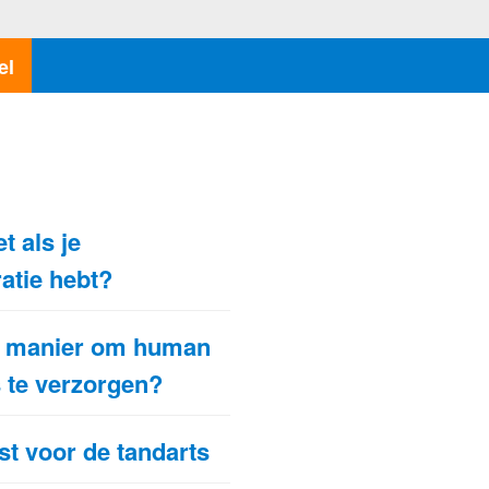
el
N
t als je
atie hebt?
te manier om human
s te verzorgen?
st voor de tandarts