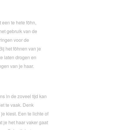
t een te hete föhn,
het gebruik van de
dringen voor de
ij het föhnen van je
 te laten drogen en
ngen van je haar.
s in de zoveel tijd kan
et te vaak. Denk
e kiest. Een te lichte of
t je het haar vaker gaat