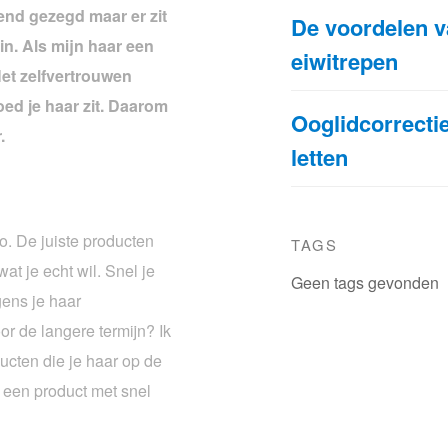
end gezegd maar er zit
De voordelen v
in. Als mijn haar een
eiwitrepen
 Het zelfvertrouwen
d je haar zit. Daarom
Ooglidcorrecti
.
letten
zo. De juiste producten
TAGS
t je echt wil. Snel je
Geen tags gevonden
gens je haar
or de langere termijn? Ik
ducten die je haar op de
r een product met snel