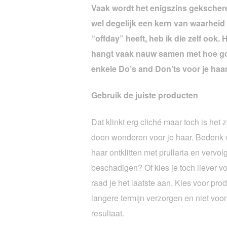
Vaak wordt het enigszins gekscher
wel degelijk een kern van waarheid 
“offday” heeft, heb ik die zelf ook.
hangt vaak nauw samen met hoe goe
enkele Do’s and Don’ts voor je haar
Gebruik de juiste producten
Dat klinkt erg cliché maar toch is het 
doen wonderen voor je haar. Bedenk wa
haar ontklitten met prullaria en vervol
beschadigen? Of kies je toch liever vo
raad je het laatste aan. Kies voor pro
langere termijn verzorgen en niet voo
resultaat.