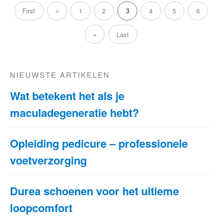
First
«
1
2
3
4
5
6
»
Last
NIEUWSTE ARTIKELEN
Wat betekent het als je
maculadegeneratie hebt?
Opleiding pedicure – professionele
voetverzorging
Durea schoenen voor het ultieme
loopcomfort