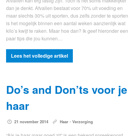
Afvallen kan erg lastig zijn. Toch is het soms makkelijker
dan je denkt. Afvallen bestaat voor 70% uit voeding en
maar slechts 30% uit sporten, dus zelfs zonder te sporten
is het mogelijk binnen een aantal weken aanzienlijk wat
kilo’s kwijt te raken. Maar hoe dan? Ik geef hieronder een
paar tips die jou kunnen…
Lees het volledige artikel
Do’s and Don’ts voor je
haar
21 november 2014
Haar
•
Verzorging
“Als je haar maar goed zit” is een bekend spreekwoord.